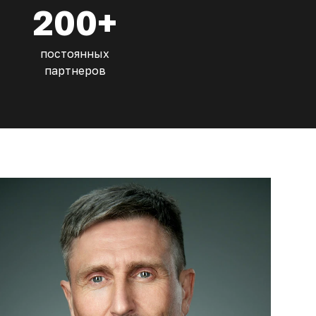
200+
постоянных
партнеров