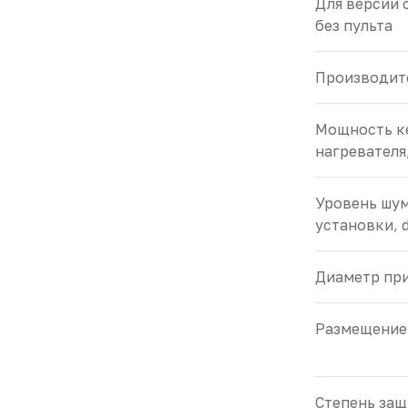
Для версии 
без пульта
Производите
Мощность к
нагревателя
Уровень шум
установки, 
Диаметр пр
Размещение
Cтепень защ