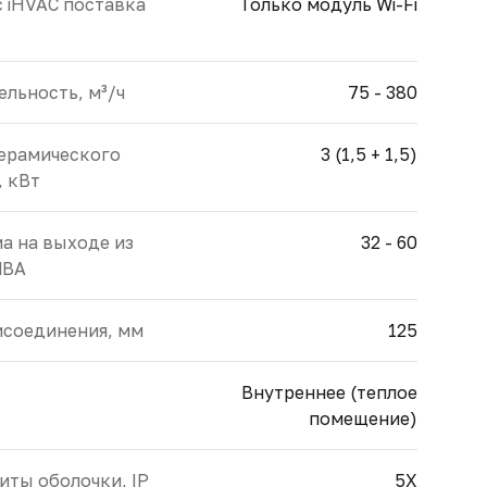
с iHVAC поставка
Только модуль Wi-Fi
льность, м³/ч
75 - 380
ерамического
3 (1,5 + 1,5)
, кВт
а на выходе из
32 - 60
dBA
исоединения, мм
125
Внутреннее (теплое
помещение)
иты оболочки, IP
5X