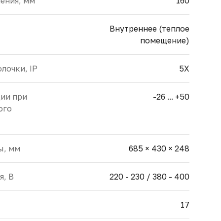
ения, мм
160
Внутреннее (теплое
помещение)
лочки, IP
5X
ции при
-26 ... +50
ого
ы, мм
685 × 430 × 248
я, В
220 - 230 / 380 - 400
17