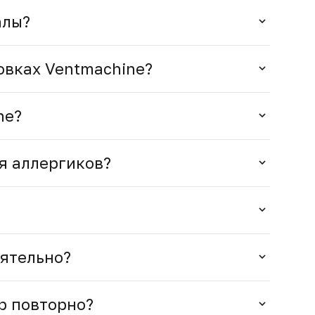
алы?
овках Ventmachine?
ne?
я аллергиков?
оятельно?
р повторно?